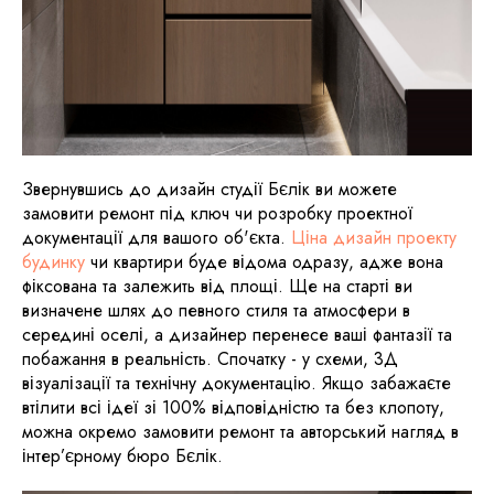
Звернувшись до дизайн студії Бєлік ви можете
замовити ремонт під ключ чи розробку проектної
документації для вашого об'єкта.
Ціна дизайн проекту
будинку
чи квартири буде відома одразу, адже вона
фіксована та залежить від площі. Ще на старті ви
визначене шлях до певного стиля та атмосфери в
середині оселі, а дизайнер перенесе ваші фантазії та
побажання в реальність. Спочатку - у схеми, 3Д
візуалізації та технічну документацію. Якщо забажаєте
втілити всі ідеї зі 100% відповідністю та без клопоту,
можна окремо замовити ремонт та авторський нагляд в
інтер’єрному бюро Бєлік.