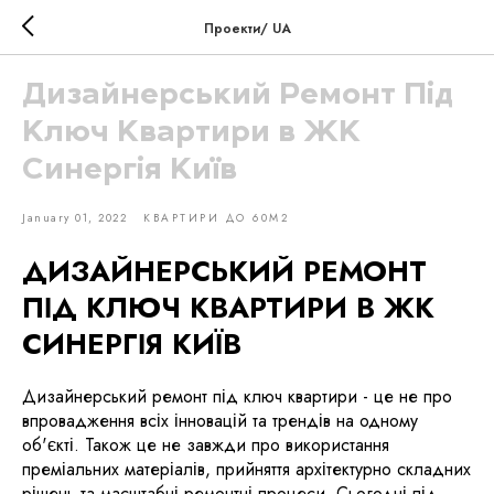
Проекти/ UA
Дизайнерський Ремонт Під
Ключ Квартири в ЖК
Синергія Київ
January 01, 2022
КВАРТИРИ ДО 60М2
ДИЗАЙНЕРСЬКИЙ РЕМОНТ
ПІД КЛЮЧ КВАРТИРИ В ЖК
СИНЕРГІЯ КИЇВ
Дизайнерський ремонт під ключ квартири - це не про
впровадження всіх інновацій та трендів на одному
об'єкті. Також це не завжди про використання
преміальних матеріалів, прийняття архітектурно складних
рішень та масштабні ремонтні процеси. Сьогодні під