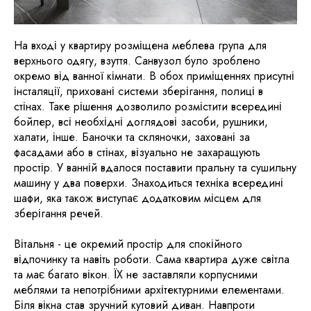
На вході у квартиру розміщена меблева група для
верхнього одягу, взуття. Санвузол було зроблено
окремо від ванної кімнати. В обох приміщеннях присутні
інсталяції, приховані системи зберігання, полиці в
стінах. Таке рішення дозволило розмістити всередині
бойлер, всі необхідні доглядові засоби, рушники,
халати, інше. Баночки та скляночки, заховані за
фасадами або в стінах, візуально не захаращують
простір. У ванній вдалося поставити пральну та сушильну
машину у два поверхи. Знаходиться техніка всередині
шафи, яка також виступає додатковим місцем для
зберігання речей.
Вітальня - це окремий простір для спокійного
відпочинку та навіть роботи. Сама квартира дуже світла
та має багато вікон. ЇХ не заставляли корпусними
меблями та непотрібними архітектурними елементами.
Біля вікна став зручний кутовий диван. Навпроти