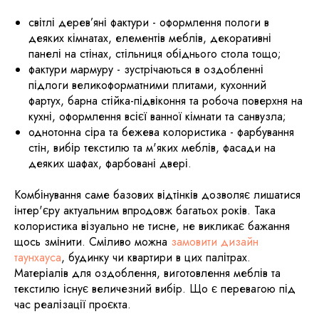
світлі дерев’яні фактури - оформлення пологи в
деяких кімнатах, елементів меблів, декоративні
панелі на стінах, стільниця обіднього стола тощо;
фактури мармуру - зустрічаються в оздобленні
підлоги великоформатними плитами, кухонний
фартух, барна стійка-підвіконня та робоча поверхня на
кухні, оформлення всієї ванної кімнати та санвузла;
однотонна сіра та бежева колористика - фарбування
стін, вибір текстилю та м'яких меблів, фасади на
деяких шафах, фарбовані двері.
Комбінування саме базових відтінків дозволяє лишатися
інтер'єру актуальним впродовж багатьох років. Така
колористика візуально не тисне, не викликає бажання
щось змінити. Сміливо можна
замовити дизайн
таунхауса
, будинку чи квартири в цих палітрах.
Матеріалів для оздоблення, виготовлення меблів та
текстилю існує величезний вибір. Що є перевагою під
час реалізації проєкта.