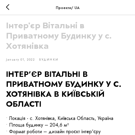
Проекти/ UA
Інтер'єр Вітальні в
Приватному Будинку у с.
Хотянівка
January 01, 2022
БУДИНКИ
ІНТЕР’ЄР ВІТАЛЬНІ В
ПРИВАТНОМУ БУДИНКУ У С.
ХОТЯНІВКА В КИЇВСЬКІЙ
ОБЛАСТІ
• Локація - с. Хотянівка, Київська Область, Україна
• Площа будинку – 204,6 м²
• Формат роботи – дизайн проєкт інтер'єру