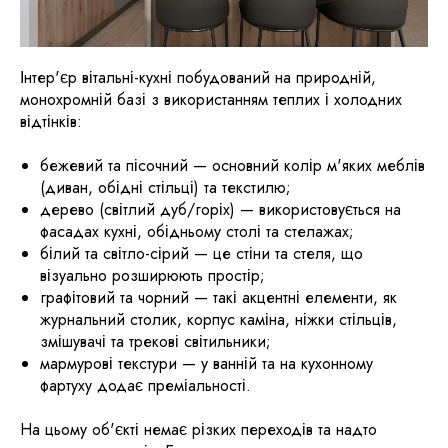
​Інтер'єр вітальні-кухні побудований на природній,
монохромній базі з використанням теплих і холодних
відтінків:
​бежевий та пісочний — основний колір м'яких меблів
(диван, обідні стільці) та текстилю;
дерево (світлий дуб/горіх) — використовується на
фасадах кухні, обідньому столі та стелажах;
білий та світло-сірий — це стіни та стеля, що
візуально розширюють простір;
графітовий та чорний — такі акцентні елементи, як
журнальний столик, корпус каміна, ніжки стільців,
змішувачі та трекові світильники;
мармурові текстури — у ванній та на кухонному
фартуху додає преміальності.
На цьому об'єкті немає різких переходів та надто