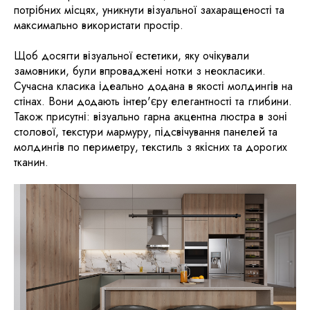
потрібних місцях, уникнути візуальної захаращеності та
максимально використати простір.
Щоб досягти візуальної естетики, яку очікували
замовники, були впроваджені нотки з неокласики.
Сучасна класика ідеально додана в якості молдингів на
стінах. Вони додають інтер'єру елегантності та глибини.
Також присутні: візуально гарна акцентна люстра в зоні
столової, текстури мармуру, підсвічування панелей та
молдингів по периметру, текстиль з якісних та дорогих
тканин.