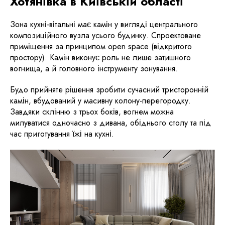
Хотянівка в Київській області
Зона кухні-вітальні має камін у вигляді центрального
композиційного вузла усього будинку. Спроектоване
приміщення за принципом open space (відкритого
простору). Камін виконує роль не лише затишного
вогнища, а й головного інструменту зонування.
Будо прийняте рішення зробити сучасний тристоронній
камін, вбудований у масивну колону-перегородку.
Завдяки склінню з трьох боків, вогнем можна
милуватися одночасно з дивана, обіднього столу та під
час приготування їжі на кухні.