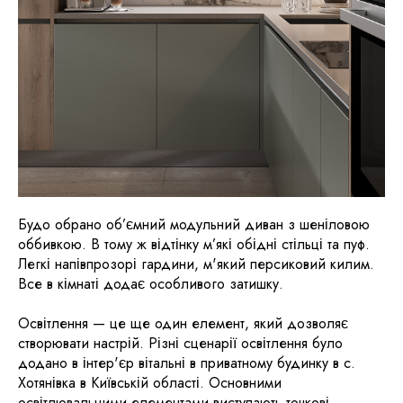
Будо обрано об’ємний модульний диван з шеніловою
оббивкою. В тому ж відтінку м’які обідні стільці та пуф.
Легкі напівпрозорі гардини, м'який персиковий килим.
Все в кімнаті додає особливого затишку.
Освітлення — це ще один елемент, який дозволяє
створювати настрій. Різні сценарії освітлення було
додано в інтер'єр вітальні в приватному будинку в с.
Хотянівка в Київській області. Основними
освітлювальними елементами виступають точкові