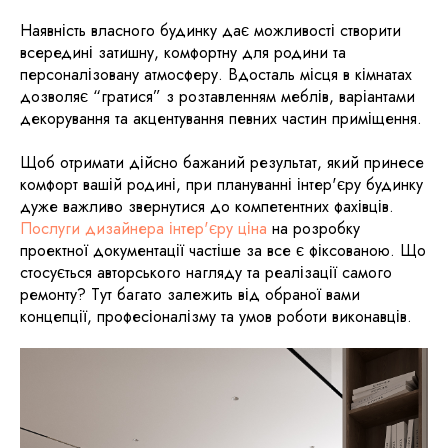
Наявність власного будинку дає можливості створити
всередині затишну, комфортну для родини та
персоналізовану атмосферу. Вдосталь місця в кімнатах
дозволяє “гратися” з розтавленням меблів, варіантами
декорування та акцентування певних частин приміщення.
Щоб отримати дійсно бажаний результат, який принесе
комфорт вашій родині, при плануванні інтер'єру будинку
дуже важливо звернутися до компетентних фахівців.
Послуги дизайнера інтер'єру ціна
на розробку
проектної документації частіше за все є фіксованою. Що
стосується авторського нагляду та реалізації самого
ремонту? Тут багато залежить від обраної вами
концепції, професіоналізму та умов роботи виконавців.