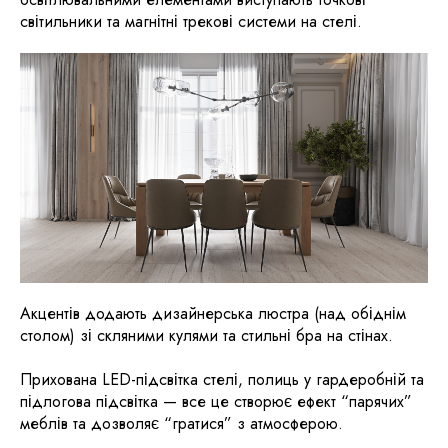
світильники та магнітні трекові системи на стелі.
Акцентів додають дизайнерська люстра (над обіднім
столом) зі скляними кулями та стильні бра на стінах.
Прихована LED-підсвітка стелі, полиць у гардеробній та
підлогова підсвітка — все це створює ефект “парячих”
меблів та дозволяє “гратися” з атмосферою.