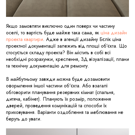
Якщо замовляти виключно один поверх чи частину
оселі, то вартість буде майже така сама, як
ціна дизайн
проекта квартири
. Адже в агенції дизайну Бєлік ціна
проектної документації залежить від площі об’єкта. Що
стосується складу проекта? Він містить в собі всі
необхідні розрахунки, креслення, 3Д візуалізації, плани
та технічну документацію для ремонту.
В майбутньому завжди можна буде дозамовити
оформлення іншої частини об'єкта. Або взагалі
обговорити планування резервних кімнат (спальня,
дитяча, кабінет). Планують їх розмір, положення
дверей, проведення комунікацій та способи їх
приховування. Варіанти оздоблення та меблювання не
беруть до уваги.