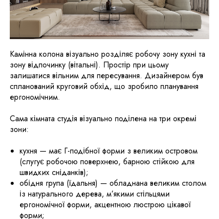
Камінна колона візуально розділяє робочу зону кухні та
зону відпочинку (вітальні). Простір при цьому
залишатися вільним для пересування. Дизайнером був
спланований круговий обхід, що зробило планування
ергономічним.
Сама кімната студія візуально поділена на три окремі
зони:
кухня — має Г-подібної форми з великим островом
(слугує робочою поверхнею, барною стійкою для
швидких сніданків);
обідня група (їдальня) — обладнана великим столом
із натурального дерева, м’якими стільцями
ергономічної форми, акцентною люстрою цікавої
форми;