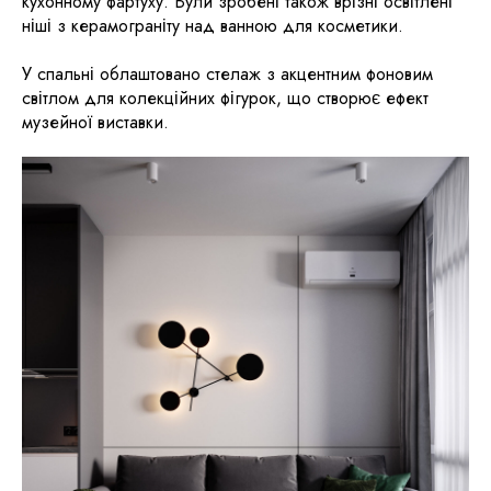
кухонному фартуху. Були зробені також врізні освітлені
ніші з керамограніту над ванною для косметики.
У спальні облаштовано стелаж з акцентним фоновим
світлом для колекційних фігурок, що створює ефект
музейної виставки.