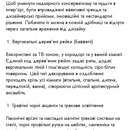
Щоб уникнути надмірного консерватизму та нудьги в
інтер'єрі, були впроваджені ефективні тренди та
дизайнерські прийоми, інноваційні та нестандартні
рішення. Побачити їх можна в кожній дрібниці та відчути
через загальне враження від дизайну.
​Вертикальні дерев'яні рейки (баффелі)
​Використані за ТВ-зоною, у коридорі та у ванній кімнаті.
​Єдиний код дерев'яних рейок задає ритм, додає
вертикальних ліній і пом'якшує холодність сіро-білих
поверхонь. Цей тип декорування в оздобленні
проходять крізь усі кімнати (вітальня, спальня, дитяча,
передпокій, ванна), створюючи цілісний архітектурний
ансамбль.
Графічні чорні акценти та трекове освітлення
Лаконічні врізні та накладні магнітні трекові системи на
стелі, чорні профільні ручки на меблях, сантехніка та