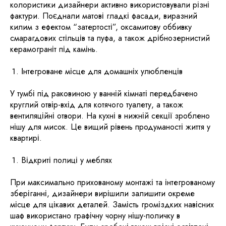
колористики дизайнери активно використовували різні
фактури. Поєднали матові гладкі фасади, виразний
килим з ефектом “затертості”, оксамитову оббивку
смарагдових стільців та пуфа, а також дрібнозернистий
керамограніт під камінь.
​Інтегроване місце для домашніх улюбленців
​У тумбі під раковиною у ванній кімнаті передбачено
круглий отвір-вхід для котячого туалету, а також
вентиляційні отвори. На кухні в нижній секції зроблено
нішу для мисок. Це вищий рівень продуманості життя у
квартирі.
Відкриті полиці у меблях
При максимально прихованому монтажі та інтегрованому
зберіганні, дизайнери вирішили залишити окреме
місце для цікавих деталей. ​Замість громіздких навісних
шаф використано графічну чорну нішу-поличку в