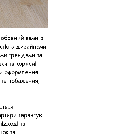
 обраний вами з
оліо з дизайнами
ими трендами та
ки та корисні
нти оформлення
 та побажання,
ються
вартири гарантує
підході та
шок та