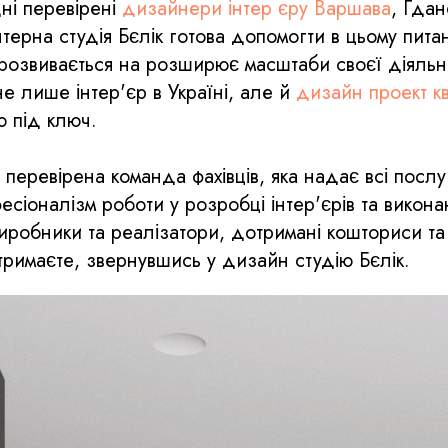
ні перевірені
дизайнери інтер єру Варшава
, Гдан
нтерна студія Бєлік готова допомогти в цьому пита
 розвивається на розширює масштаби своєї діяльно
е лише інтер'єр в Україні, але й
дизайн проект к
ю під ключ.
перевірена команда фахівців, яка надає всі послу
сіоналізм роботи у розробці інтер'єрів та викона
виробники та реалізатори, дотримані кошториси та
тримаєте, звернувшись у дизайн студію Бєлік.