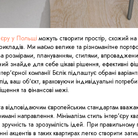
 єру у Польщі
можуть створити простір, схожий на
рикладів. Ми маємо велике та різноманітне портф
за розмірами, плануванням, стилями, впроваджен
ний знайде для себе цікаві рішення, ефективні фіш
нтер'єрної компанії Бєлік підлаштує обрані варіа
під ваш об'єкт, враховуючи індивідуальні потреби
іщення та фінансові межі.
та відповідаючим європейським стандартам вважа
тримані направлення. Мінімалізм стиль інтер'єру к
 зручність та зрозумілість ідей. При правильному 
ні акцентів в таких квартирах легко створити зати