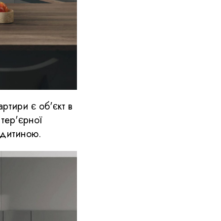
артири є об'єкт в
нтер'єрної
 дитиною.