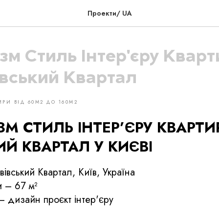
Проекти/ UA
зм Стиль Інтер'єру Кварт
вський Квартал
ИРИ ВІД 60М2 ДО 160М2
ЗМ СТИЛЬ ІНТЕР’ЄРУ КВАРТИ
ИЙ КВАРТАЛ У КИЄВІ
вівський Квартал, Київ, Україна
 – 67 м²
– дизайн проєкт інтер'єру