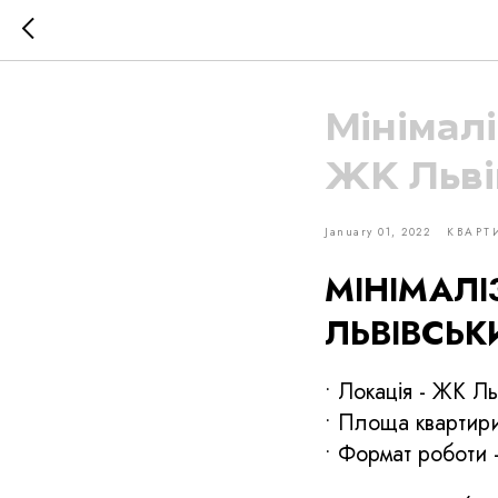
Мінімалі
ЖК Льві
January 01, 2022
КВАРТ
МІНІМАЛІ
ЛЬВІВСЬК
• Локація - ЖК Ль
• Площа квартири
• Формат роботи 