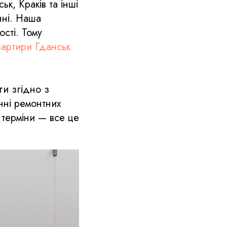
ськ, Краків та інші
нні. Наша
сті. Тому
вартири Гданськ
ги згідно з
нні ремонтних
 терміни — все це