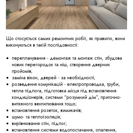
Що стосується самих ремонтних робіт, як правило, вони
виконуються в такій послідовності:
перепланування - демонтаж та монтаж стін, збудова
нових перегородок та ніш, створення дверних
пройомів;
заміна вікон, дверей - за необхідності;
розведення комунікацій - електропроводка, труби,
тепла підлога, підготовка місця під встановлення
кондиціонерів, системи “розумний дім”, приточно-
витяжного вентилювання тощо;
встановлення розеток, вимикачів;
шумо- та теплоізоляція;
вирівнювання стін, підлог;
встановлення системи водопостачання, опалення,