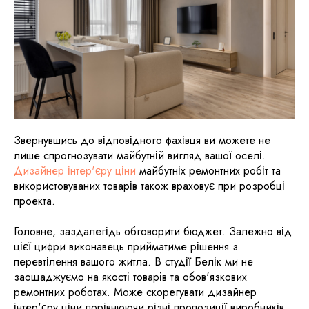
Звернувшись до відповідного фахівця ви можете не
лише спрогнозувати майбутній вигляд вашої оселі.
Дизайнер інтер'єру ціни
майбутніх ремонтних робіт та
використовуваних товарів також враховує при розробці
проекта.
Головне, заздалегідь обговорити бюджет. Залежно від
цієї цифри виконавець прийматиме рішення з
перевтілення вашого житла. В студії Белік ми не
заощаджуємо на якості товарів та обов'язкових
ремонтних роботах. Може скорегувати дизайнер
інтер'єру ціни порівнюючи різні пропозиції виробників,