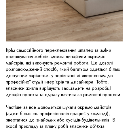
Крім самостійного переклеювання шпалер та зміни
розташування меблів, можна винайняти окремих
майстрів, які виконують ремонтні роботи. Це доволі
розповсюджений спосіб, який багатьом здається більш
доступним варіантом, у порівнянні зі зверненням до
професійної студії інтер'єрів та дизайнера. Тобто,
власники житла вирішують заощадити на розробці
дизайн проекта та одразу взятися за ремонтні процеси.
Частіше за все доводиться шукати окремо майстрів
(адже більшість професіоналів працює у команді),
звертатися до знайомих або сусідів-будівельників. В
якості прикладу та плану робіт власники об'єкта