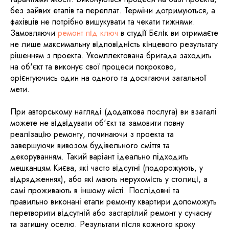
без зайвих етапів та переплат. Терміни дотримуються, а
фахівців не потрібно вишукувати та чекати тижнями.
Замовляючи
ремонт під ключ
в студії Бєлік ви отримаєте
не лише максимальну відповідність кінцевого результату
рішенням з проекта. Укомплектована бригада заходить
на об'єкт та виконує свої процеси покроково,
орієнтуючись один на одного та досягаючи загальної
мети.
При авторському нагляді (додаткова послуга) ви взагалі
можете не відвідувати об'єкт та замовити повну
реалізацію ремонту, починаючи з проекта та
завершуючи вивозом будівельного сміття та
декоруванням. Такий варіант ідеально підходить
мешканцям Києва, які часто відсутні (подорожують, у
відрядженнях), або які мають нерухомість у столиці, а
самі проживають в іншому місті. Послідовні та
правильно виконані етапи ремонту квартири допоможуть
перетворити відсутній або застарілий ремонт у сучасну
та затишну оселю. Результати після кожного кроку