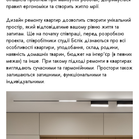
правил ергономіки та створить житло мрії.
Дизайн ремонту квартир дозволить створити унікальний
простір, який відповідатиме вашому рівню життя та
запитам. Ще на початку співпраці, перед розробкою
проекта, співробітники студії Бєлік дізнаються про всі
особливості квартири, уподобання, склад родини,
наявність домашніх тварин, бюджет на інтер'єр (в певних
межах) та інше. При такому підході ремонти в квартирах
виглядають сучасними та гармонійними. Простори також
залишаються затишними, функціональними та
індивідуальними.