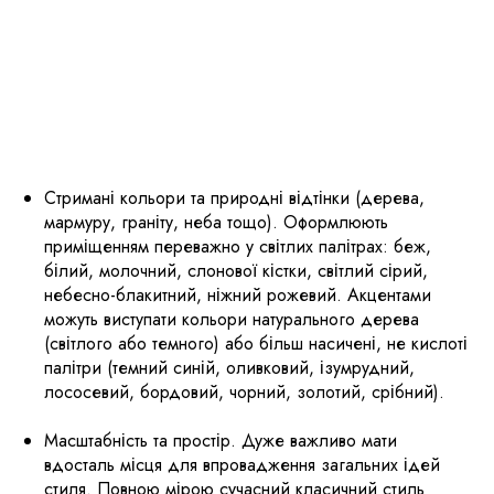
Стримані кольори та природні відтінки (дерева,
мармуру, граніту, неба тощо). Оформлюють
приміщенням переважно у світлих палітрах: беж,
білий, молочний, слонової кістки, світлий сірий,
небесно-блакитний, ніжний рожевий. Акцентами
можуть виступати кольори натурального дерева
(світлого або темного) або більш насичені, не кислоті
палітри (темний синій, оливковий, ізумрудний,
лососевий, бордовий, чорний, золотий, срібний).
Масштабність та простір. Дуже важливо мати
вдосталь місця для впровадження загальних ідей
стиля. Повною мірою сучасний класичний стиль