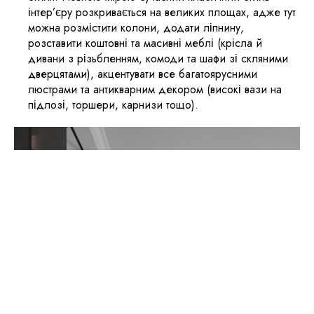
інтер’єру розкривається на великих площах, адже тут
можна розмістити колони, додати ліпнину,
розставити коштовні та масивні меблі (крісла й
дивани з різьбленням, комоди та шафи зі скляними
дверцятами), акцентувати все багатоярусними
люстрами та антикварним декором (високі вази на
підлозі, торшери, карнизи тощо).