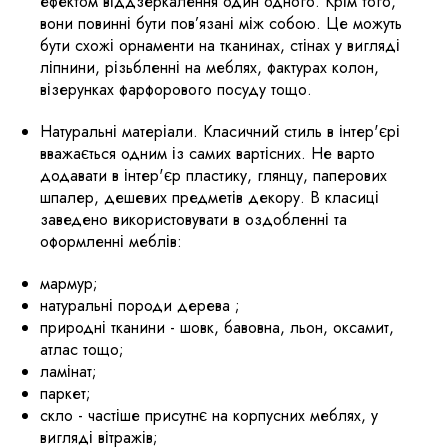
ефектом віддзеркалення один одного. Крім того,
вони повинні бути пов’язані між собою. Це можуть
бути схожі орнаменти на тканинах, стінах у вигляді
ліпнини, різьбленні на меблях, фактурах колон,
візерунках фарфорового посуду тощо.
Натуральні матеріали. Класичний стиль в інтер'єрі
вважається одним із самих вартісних. Не варто
додавати в інтер'єр пластику, глянцу, паперових
шпалер, дешевих предметів декору. В класиці
заведено використовувати в оздобленні та
оформленні меблів:
мармур;
натуральні породи дерева ;
природні тканини - шовк, бавовна, льон, оксамит,
атлас тощо;
ламінат;
паркет;
скло - частіше присутнє на корпусних меблях, у
вигляді вітражів;