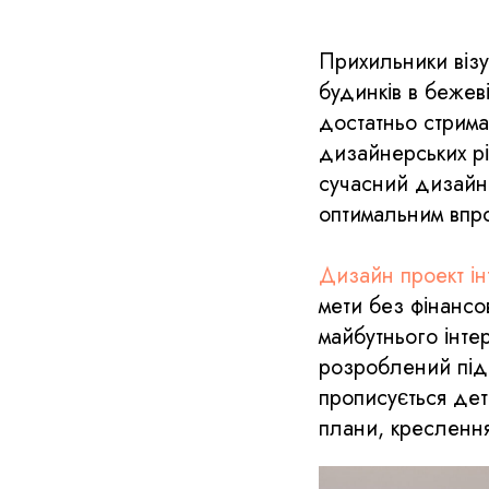
Прихильники візу
будинків в бежев
достатньо стрима
дизайнерських рі
сучасний дизайн
оптимальним впро
Дизайн проект ін
мети без фінансо
майбутнього інте
розроблений під 
прописується дет
плани, кресленн