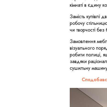
кімнаті в єдину 
Замість купівлі д
робочу стільницю
чи творчості без 
Замовлення меблі
візуального поря
робити полиці, я
завдяки раціонал
сушильну машину,
Сподобавс