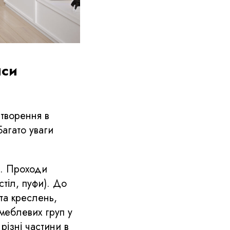
иси
творення в
Багато уваги
ь. Проходи
тіл, пуфи). До
та креслень,
меблевих груп у
різні частини в