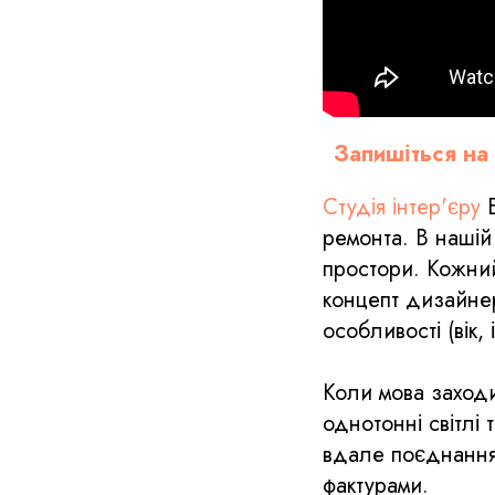
Запишіться на
Студія інтер'єру
Б
ремонта. В нашій
простори. Кожний
концепт дизайнер
особливості (вік,
Коли мова заходи
однотонні світлі
вдале поєднання 
фактурами.