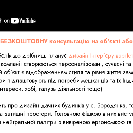
 БЕЗКОШТОВНУ консультацію на об'єкті або 
єлік до дрібниць планує
дизайн інтер'єру вартіст
 компанії створюються персоналізовані, сучасні та
 об'єкт є відображенням стиля та рівня життя зам
и підлаштовують під потреби мешканців та їх інд
 інтереси, хобі, галузь дiяльностi тощо).
ть про дизайн дачних будинків у с. Бородянка, то
 та затишні простори. Головною фішкою в них висту
нейтральної палітри з вивіреною ергономікою т