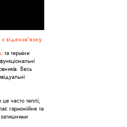
з відеозв'язку
ь
та терміни
 функціональні
овників. Весь
ивідуальні
 це часто теплі,
пає гармонійне та
а затишними