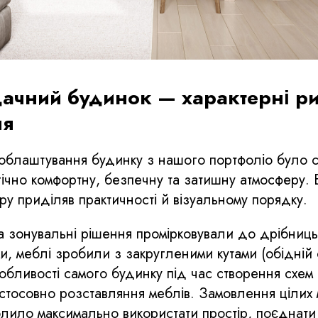
ачний будинок — характерні р
ня
облаштування будинку з нашого портфоліо було с
ічно комфортну, безпечну та затишну атмосферу. 
ру приділяв практичності й візуальному порядку.
 та зонувальні рішення промірковували до дрібниц
 меблі зробили з закругленими кутами (обідній с
обливості самого будинку під час створення схем 
 стосовно розставляння меблів. Замовлення цілих 
лило максимально використати простір, поєднати 