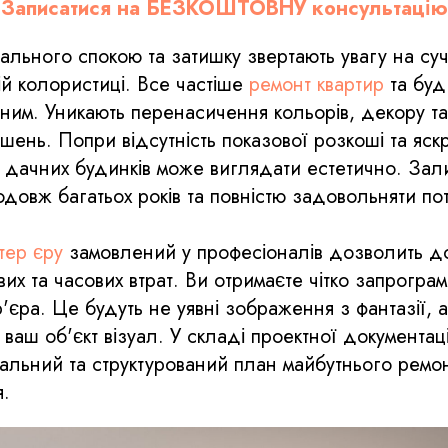
Записатися на БЕЗКОШТОВНУ консультацію
ального спокою та затишку звертають увагу на с
ій колористиці. Все частіше
ремонт квартир
та буд
ним. Уникають перенасичення кольорів, декору т
шень. Попри відсутність показової розкоші та яскр
 дачних будинків може виглядати естетично. Зал
довж багатьох років та повністю задовольняти по
тер єру
замовлений у професіоналів дозволить д
вих та часових втрат. Ви отримаєте чітко запрогр
р'єра. Це будуть не уявні зображення з фантазії, 
ваш об'єкт візуал. У складі проектної документаці
альний та структурований план майбутнього ремо
я.