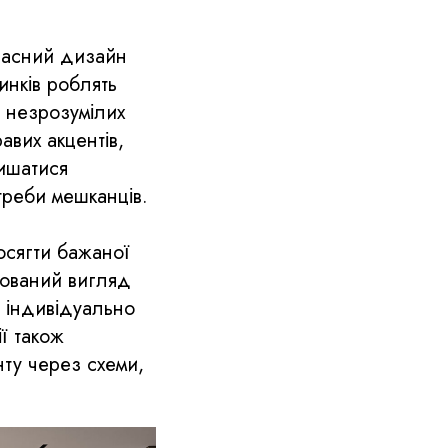
учасний дизайн
инків роблять
а незрозумілих
авих акцентів,
ишатися
треби мешканців.
осягти бажаної
амований вигляд
а індивідуально
ї також
нту через схеми,