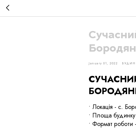
Сучасний
Бородян
January 01, 2022
БУДИ
СУЧАСНИЙ
БОРОДЯНК
• Локація - с. Бо
• Площа будинку 
• Формат роботи 