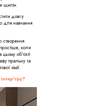
и щилін.
істити довгу
но для навчання
о створення
простіше, коли
 цьому об'єкті
афу пральну та
вої хімії.
інтер'єру?