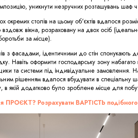
композицію, уникнути незручних розташувань шаф ч
вох окремих столів на цьому об'єктів вдалося розм
 вздовж вікна, розраховану на двох осіб (ідеаль
боротьби за місце).
в з фасадами, ідентичними до стін спонукають д
дку. Навіть оформити господарську зону набагато 
щики та системи під індивідуальне замовлення. На
ьним рішенням вдалося вбудувати в спеціальну ш
 в якій додатково було зроблене місце для побуто
я ПРОЄКТ? Розрахувати ВАРТІСТЬ подібного 