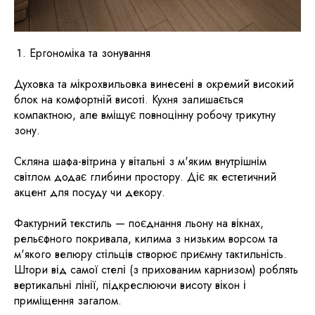
Ергономіка та зонування
Духовка та мікрохвильовка винесені в окремий високий
блок на комфортній висоті. Кухня залишається
компактною, але вміщує повноцінну робочу трикутну
зону.
Скляна шафа-вітрина у вітальні з м'яким внутрішнім
світлом додає глибини простору. Діє як естетичний
акцент для посуду чи декору.
Фактурний текстиль — поєднання льону на вікнах,
рельєфного покривала, килима з низьким ворсом та
м'якого велюру стільців створює приємну тактильність.
Штори від самої стелі (з прихованим карнизом) роблять
вертикальні лінії, підкреслюючи висоту вікон і
приміщення загалом.