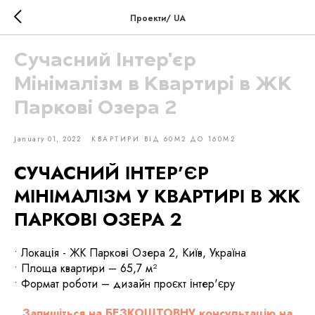
Проекти/ UA
Сучасний Інтер'єр
Мінімалізм в Квартирі в ЖК
Паркові Озера 2
January 01, 2022
КВАРТИРИ ВІД 60М2 ДО 160М2
СУЧАСНИЙ ІНТЕР’ЄР
МІНІМАЛІЗМ У КВАРТИРІ В ЖК
ПАРКОВІ ОЗЕРА 2
• Локація - ЖК Паркові Озера 2, Київ, Україна
• Площа квартири – 65,7 м²
• Формат роботи – дизайн проєкт інтер'єру
Запишіться на БЕЗКОШТОВНУ консультацію на