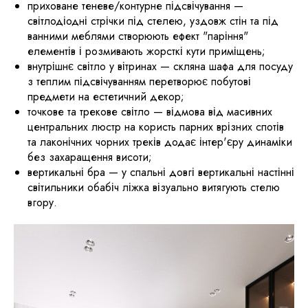
приховане теневе/контурне підсвічування —
світлодіодні стрічки під стелею, уздовж стін та під
ванними меблями створюють ефект "паріння"
елементів і розмивають жорсткі кути приміщень;
​внутрішнє світло у вітринах — скляна шафа для посуду
з теплим підсвічуванням перетворює побутові
предмети на естетичний декор;
точкове та трекове світло — відмова від масивних
центральних люстр на користь парних врізних спотів
та лаконічних чорних треків додає інтер'єру динаміки
без захаращення висоти;
вертикальні бра — у спальні довгі вертикальні настінні
світильники обабіч ліжка візуально витягують стелю
вгору.