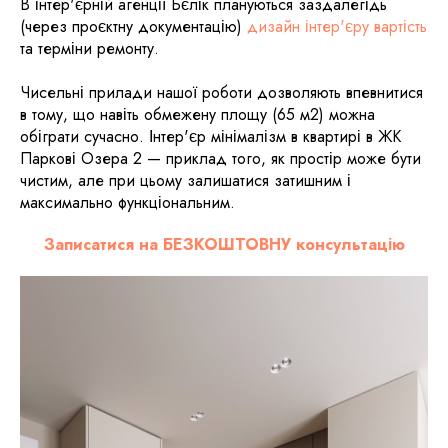
В інтер'єрній агенції Бєлік плануються заздалегідь
(через проєктну документацію)
дизайн інтер'єру вартість
та терміни ремонту.
Чисельні прилади нашої роботи дозволяють впевнитися
в тому, що навіть обмежену площу (65 м2) можна
обіграти сучасно. Інтер'єр мінімалізм в квартирі в ЖК
Паркові Озера 2 — приклад того, як простір може бути
чистим, але при цьому залишатися затишним і
максимально функціональним.
Записатися на БЕЗКОШТОВНУ консультацію