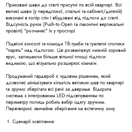
​Приховані шафи до стелі присутні по всій квартирі. Всі
великі шафи (у передпокої, спальні та кабінеті/дитячій)
виконані в колір стін і вбудовані від підлоги до стелі.
Відсутність ручок (Push-to-Open та лаконічні вертикальні
профілі) "розчиняє" їх у просторі.
​Підвісні консолі та комоди ТВ-тумби та туалетні столики
"парять" над підлогою. Це розвантажує нижній зоровий
ярус, залишаючи більше вільної площі підлоги
видимою, що візуально розширює кімнати.
Продуманий гардероб є чудовим рішенням, який
дозволяє мінімізувати кількість великих шаф по квартирі
та зручно зберігати всі речі за дверима. Відкрита
система з інтегрованим LED-підсвічуванням по
периметру полиць робить вибір одягу зручним.
Перетворює звичайне зберігання на естетичну зону.
Сценарії освітлення: