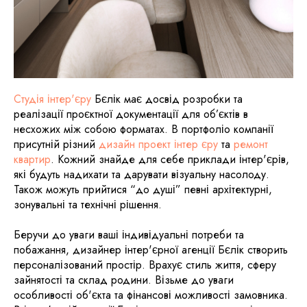
Студія інтер'єру
Бєлік має досвід розробки та
реалізації проєктної документації для об’єктів в
несхожих між собою форматах. В портфоліо компанії
присутній різний
дизайн проект інтер єру
та
ремонт
квартир
. Кожний знайде для себе приклади інтер'єрів,
які будуть надихати та дарувати візуальну насолоду.
Також можуть прийтися “до душі” певні архітектурні,
зонувальні та технічні рішення.
Беручи до уваги ваші індивідуальні потреби та
побажання, дизайнер інтер'єрної агенції Бєлік створить
персоналізований простір. Врахує стиль життя, сферу
зайнятості та склад родини. Візьме до уваги
особливості об'єкта та фінансові можливості замовника.