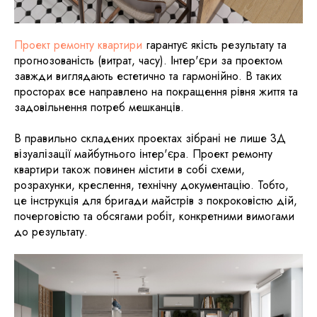
Проект ремонту квартири
гарантує якість результату та
прогнозованість (витрат, часу). Інтер'єри за проектом
завжди виглядають естетично та гармонійно. В таких
просторах все направлено на покращення рівня життя та
задовільнення потреб мешканців.
В правильно складених проектах зібрані не лише 3Д
візуалізації майбутнього інтер'єра. Проект ремонту
квартири також повинен містити в собі схеми,
розрахунки, креслення, технічну документацію. Тобто,
це інструкція для бригади майстрів з покроковістю дій,
почерговістю та обсягами робіт, конкретними вимогами
до результату.