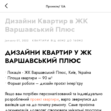
Проекти/ UA
Дизайни Квартир в ЖК
Варшавський Плюс
January 01, 2022
КВАРТИРИ ВІД 60М2 ДО 160М2
ДИЗАЙНИ КВАРТИР У ЖК
ВАРШАВСЬКИЙ ПЛЮС
• Локація - ЖК Варшавський Плюс, Київ, Україна
• Площа квартири – 90 м²
• Формат роботи – дизайн проєкт інтер'єру
Якщо вам потрібен персоналізований та індивідуально
розроблений
проект квартири
, варто звернутися до
фахівців ще на до початку ремонту. Саме проєктна
документація дозволяє створювати унікальні простори,