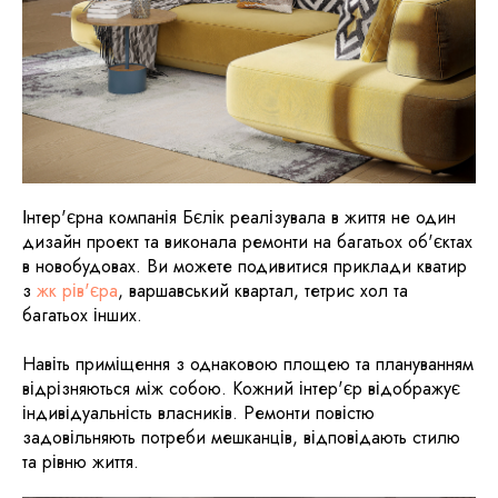
Інтер'єрна компанія Бєлік реалізувала в життя не один
дизайн проект та виконала ремонти на багатьох об'єктах
в новобудовах. Ви можете подивитися приклади кватир
з
жк рів'єра
, варшавський квартал, тетрис хол та
багатьох інших.
Навіть приміщення з однаковою площею та плануванням
відрізняються між собою. Кожний інтер'єр відображує
індивідуальність власників. Ремонти повістю
задовільняють потреби мешканців, відповідають стилю
та рівню життя.