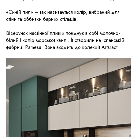
«Синій пил» – так називається колір, вибраний для
стіни та оббивки барних стільців.
Візерунок настінної плитки поєднує в собі молочно-
білий і колір морської хвилі. Її створили на іспанській
фабриці Pamesa. Вона входить до колекції Artsract.