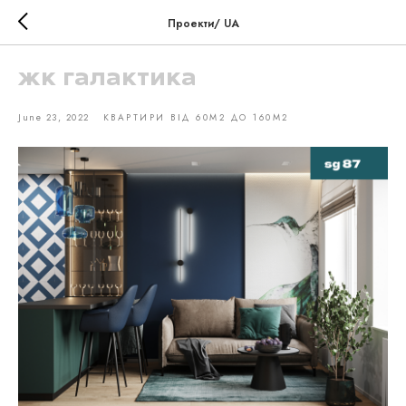
Проекти/ UA
жк галактика
June 23, 2022
КВАРТИРИ ВІД 60М2 ДО 160М2