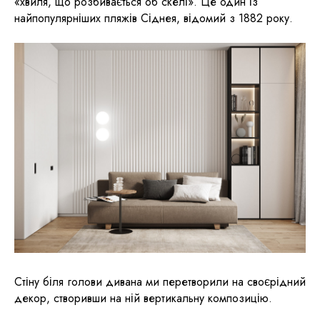
«хвиля, що розбивається об скелі». Це один із
найпопулярніших пляжів Сіднея, відомий з 1882 року.
Стіну біля голови дивана ми перетворили на своєрідний
декор, створивши на ній вертикальну композицію.