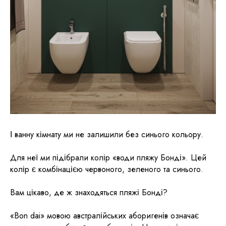
І ванну кімнату ми не залишили без синього кольору.
Для неї ми підібрали колір «води пляжу Бонді». Цей
колір є комбінацією червоного, зеленого та синього.
Вам цікаво, де ж знаходяться пляжі Бонді?
«Bon dai» мовою австралійських аборигенів означає