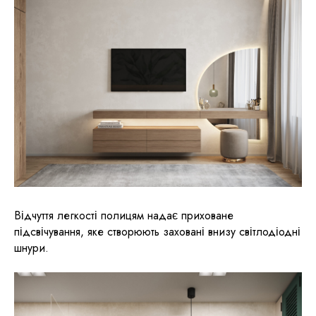
Відчуття легкості полицям надає приховане
підсвічування, яке створюють заховані внизу світлодіодні
шнури.