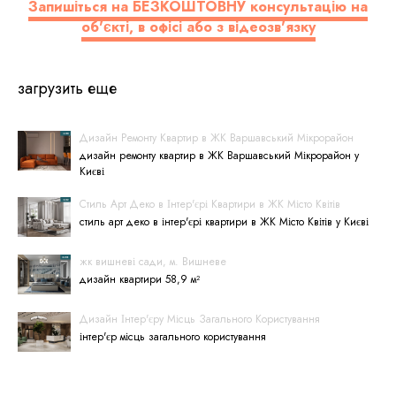
Запишіться на БЕЗКОШТОВНУ консультацію на
об'єкті, в офісі або з відеозв'язку
загрузить еще
Дизайн Ремонту Квартир в ЖК Варшавський Мікрорайон
дизайн ремонту квартир в ЖК Варшавський Мікрорайон у
Києві
Стиль Арт Деко в Інтер'єрі Квартири в ЖК Місто Квітів
стиль арт деко в інтер'єрі квартири в ЖК Місто Квітів у Києві
жк вишневі сади, м. Вишневе
дизайн квартири 58,9 м²
Дизайн Інтер'єру Місць Загального Користування
інтер'єр місць загального користування