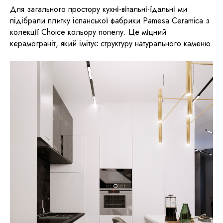
Для загального простору кухні-вітальні-їдальні ми
підібрали плитку іспанської фабрики Pamesa Ceramica з
колекції Choice кольору попелу. Це міцний
керамограніт, який імітує структуру натурального каменю.