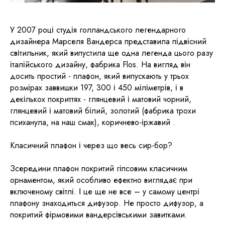
У 2007 році студія голландського легендарного
дизайнера Марселя Вандерса представила підвісний
світильник, який випустила ще одна легенда цього разу
італійського дизайну, фабрика Flos. На вигляд він
досить простий - плафон, який випускають у трьох
розмірах заввишки 197, 300 і 450 міліметрів, і в
декількох покриттях - глянцевий і матовий чорний,
глянцевий і матовий білий, золотий (фабрика трохи
психанула, на наш смак), коричнево-іржавий .
Класичний плафон і через що весь сир-бор?
Зсередини плафон покритий гіпсовим класичним
орнаментом, який особливо ефектно виглядає при
включеному світлі. І це ще не все – у самому центрі
плафону знаходиться дифузор. Не просто дифузор, а
покритий фірмовими вандерсівськими завитками.