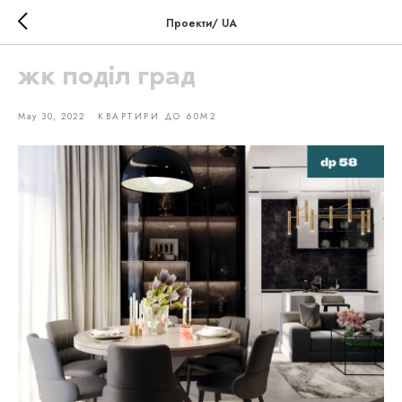
Проекти/ UA
жк поділ град
May 30, 2022
КВАРТИРИ ДО 60М2