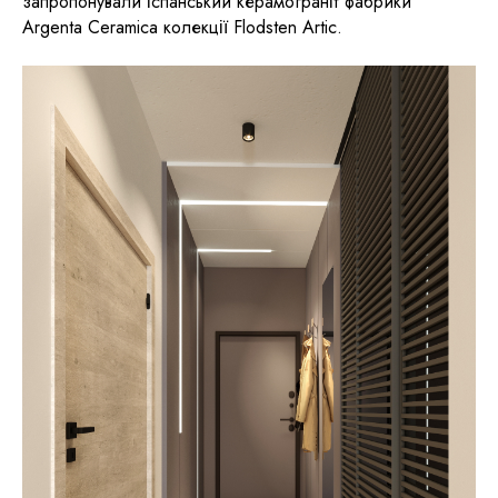
запропонували іспанський керамограніт фабрики
Argenta Ceramica колекції Flodsten Artic.