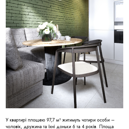
У квартирі площею 97,7 м² житимуть чотири особи –
чоловік, дружина та їхні доньки 6 та 4 років. Площа