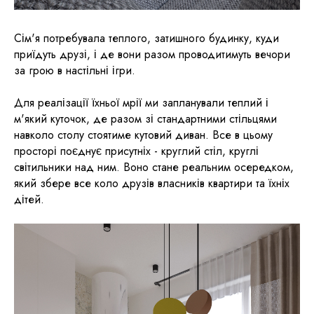
Сім'я потребувала теплого, затишного будинку, куди
приїдуть друзі, і де вони разом проводитимуть вечори
за грою в настільні ігри.
Для реалізації їхньої мрії ми запланували теплий і
м'який куточок, де разом зі стандартними стільцями
навколо столу стоятиме кутовий диван. Все в цьому
просторі поєднує присутніх - круглий стіл, круглі
світильники над ним. Воно стане реальним осередком,
який збере все коло друзів власників квартири та їхніх
дітей.