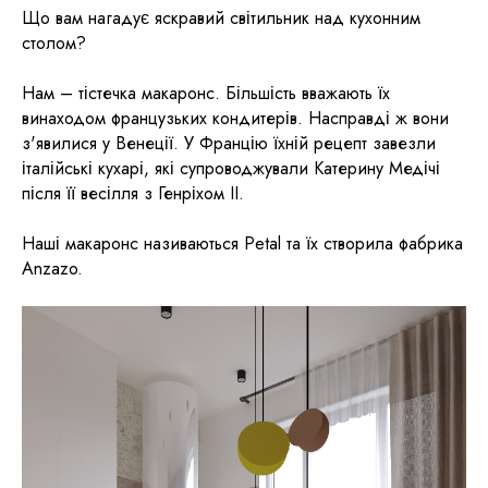
Що вам нагадує яскравий світильник над кухонним
столом?
Нам – тістечка макаронс. Більшість вважають їх
винаходом французьких кондитерів. Насправді ж вони
з'явилися у Венеції. У Францію їхній рецепт завезли
італійські кухарі, які супроводжували Катерину Медічі
після її весілля з Генріхом II.
Наші макаронс називаються Petal та їх створила фабрика
Anzazo.