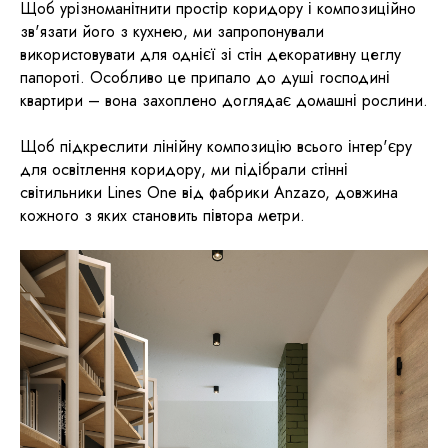
Щоб урізноманітнити простір коридору і композиційно
зв'язати його з кухнею, ми запропонували
використовувати для однієї зі стін декоративну цеглу
папороті. Особливо це припало до душі господині
квартири – вона захоплено доглядає домашні рослини.
Щоб підкреслити лінійну композицію всього інтер'єру
для освітлення коридору, ми підібрали стінні
світильники Lines One від фабрики Anzazo, довжина
кожного з яких становить півтора метри.