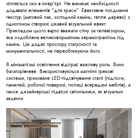
чіпляється око в інтер'єрі. Не виникає необхідності
додавати елементів “для краси”. ​Ефективне поєднання
текстур (матовий лак, холодний камінь, тепле дерево) з
однотоном створює цікавий візуальний ефект.
Прикладом цього варто вважати стіну за телевізором,
яка оздоблена великоформатним керамогранітом під
камінь. Це додає простору статусності та
монументальності, не переобтяжуючи його.
В мінімалізмі освітлення відіграє важливу роль. Воно
багаторівневе. Використовуються магнітні трекові
системи, приховане LED-підсвічування стелі (підлоги,
панелей, робочої поверхні, полиці всередині меблів), а
також дизайнерські підвісні світильники, як візуальні
акценти.