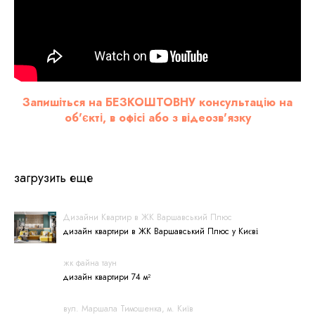
Запишіться на БЕЗКОШТОВНУ консультацію на
об'єкті, в офісі або з відеозв'язку
загрузить еще
Дизайни Квартир в ЖК Варшавський Плюс
дизайн квартири в ЖК Варшавський Плюс у Києві
жк файна таун
дизайн квартири 74 м²
вул. Маршала Тимошенка, м. Київ