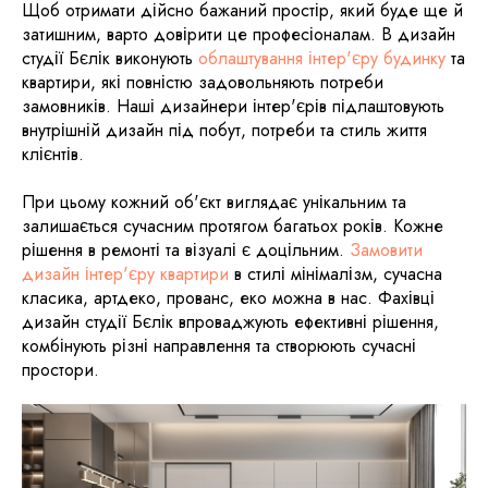
Щоб отримати дійсно бажаний простір, який буде ще й
затишним, варто довірити це професіоналам. В дизайн
студії Бєлік виконують
облаштування інтер'єру будинку
та
квартири, які повністю задовольняють потреби
замовників. Наші дизайнери інтер'єрів підлаштовують
внутрішній дизайн під побут, потреби та стиль життя
клієнтів.
При цьому кожний об'єкт виглядає унікальним та
залишається сучасним протягом багатьох років. Кожне
рішення в ремонті та візуалі є доцільним.
Замовити
дизайн інтер'єру квартири
в стилі мінімалізм, сучасна
класика, артдеко, прованс, еко можна в нас. Фахівці
дизайн студії Бєлік впроваджують ефективні рішення,
комбінують різні направлення та створюють сучасні
простори.