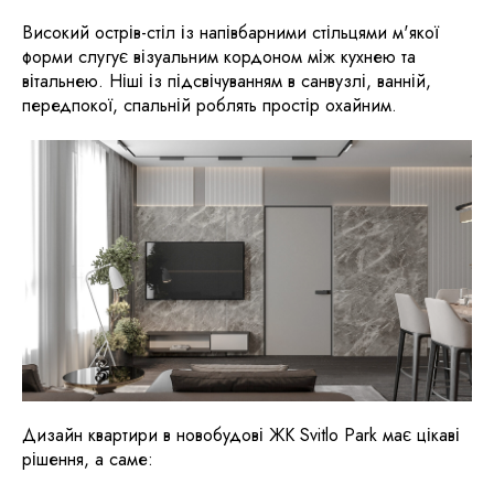
Високий острів-стіл із напівбарними стільцями м'якої
форми слугує візуальним кордоном між кухнею та
вітальнею. Ніші із підсвічуванням в санвузлі, ванній,
передпокої, спальній роблять простір охайним.
Дизайн квартири в новобудові ЖК Svitlo Park має цікаві
рішення, а саме: