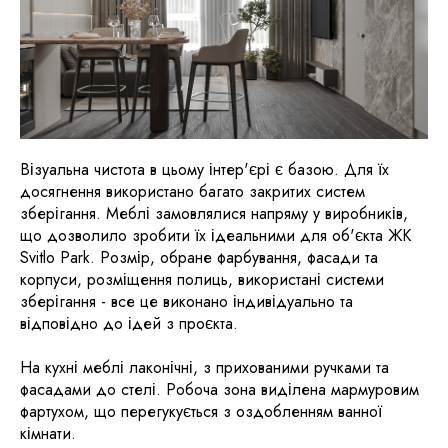
Візуальна чистота в цьому інтер'єрі є базою. Для їх
досягнення використано багато закритих систем
зберігання. Меблі замовлялися напряму у виробників,
що дозволило зробити їх ідеальними для об'єкта ЖК
Svitlo Park. Розмір, обране фарбування, фасади та
корпуси, розміщення полиць, використані системи
зберігання - все це виконано індивідуально та
відповідно до ідей з проєкта.
На кухні меблі лаконічні, з прихованими ручками та
фасадами до стелі. Робоча зона виділена мармуровим
фартухом, що перегукується з оздобленням ванної
кімнати.