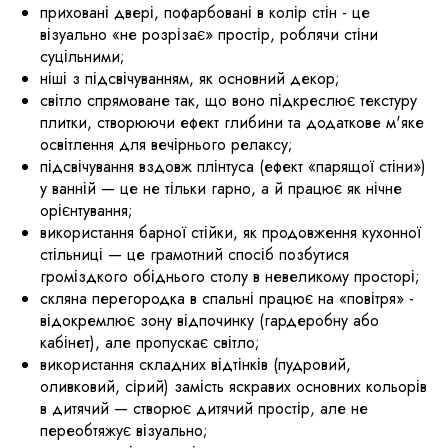
​приховані двері, пофарбовані в колір стін - це
візуально «не розрізає» простір, роблячи стіни
суцільними;
​ніші з підсвічуванням, як основний декор;
​​світло спрямоване так, що воно підкреслює текстуру
плитки, створюючи ефект глибини та додаткове м'яке
освітлення для вечірнього релаксу;
​підсвічування вздовж плінтуса (ефект «парящої стіни»)
у ванній — це не тільки гарно, а й працює як нічне
орієнтування;
використання барної стійки, як продовження кухонної
стільниці — це грамотний спосіб позбутися
громіздкого обіднього столу в невеликому просторі;
скляна перегородка в спальні працює на «повітря» -
відокремлює зону відпочинку (гардеробну або
кабінет), але пропускає світло;
​використання складних відтінків (пудровий,
оливковий, сірий) замість яскравих основних кольорів
в дитячий — створює дитячий простір, але не
переобтяжує візуально;