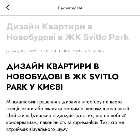
Проекти/ UA
Дизайн Квартири в
Новобудові в ЖК Svitlo Park
January 01, 2022
КВАРТИРИ ВІД 60М2 ДО 160М2
ДИЗАЙН КВАРТИРИ В
НОВОБУДОВІ В ЖК SVITLO
PARK У КИЄВІ
Мінімалістичні рішення в дизайні інтер'єру не варто
знецінювати або вважати легким рішенням в реалізації.
Цей стиль ідеально підходить для тих, хто полюбляє
консерватизм, лаконічність та стриманість Тих, хто не
сприймає візуального шуму.