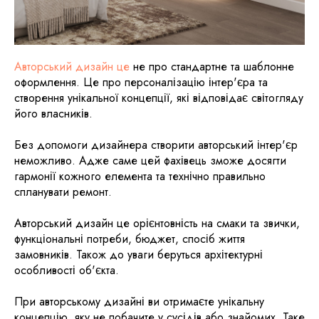
Авторський дизайн це
не про стандартне та шаблонне
оформлення. Це про персоналізацію інтер'єра та
створення унікальної концепції, які відповідає світогляду
його власників.
Без допомоги дизайнера створити авторський інтер'єр
неможливо. Адже саме цей фахівець зможе досягти
гармонії кожного елемента та технічно правильно
спланувати ремонт.
Авторський дизайн це орієнтовність на смаки та звички,
функціональні потреби, бюджет, спосіб життя
замовників. Також до уваги беруться архітектурні
особливості об'єкта.
При авторському дизайні ви отримаєте унікальну
концепцію, яку не побачите у сусідів або знайомих. Таке