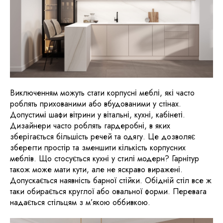
Виключенням можуть стати корпусні меблі, які часто
роблять прихованими або вбудованими у стінах.
Допустимі шафи вітрини у вітальні, кухні, кабінеті.
Дизайнери часто роблять гардеробні, в яких
зберігається більшість речей та одягу. Це дозволяє
зберегти простір та зменшити кількість корпусних
меблів. Що стосується кухні у стилі модерн? Гарнітур
також може мати кути, але не яскраво виражені.
Допускається наявність барної стійки. Обідній стіл все ж
таки обирається круглої або овальної форми. Перевага
надається стільцям з м’якою оббивкою.