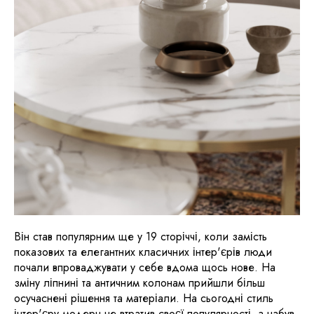
Він став популярним ще у 19 сторіччі, коли замість
показових та елегантних класичних інтер'єрів люди
почали впроваджувати у себе вдома щось нове. На
зміну ліпнині та античним колонам прийшли більш
осучаснені рішення та матеріали. На сьогодні стиль
інтер'єру модерн не втратив своєї популярності, а набув