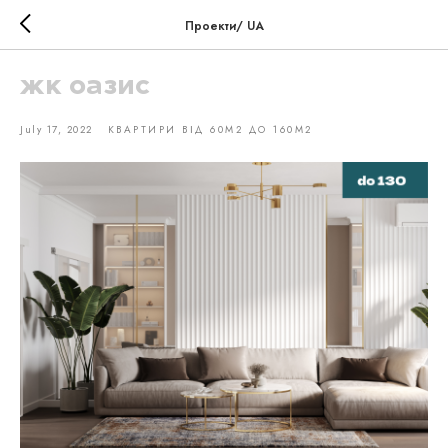
Проекти/ UA
жк оазис
July 17, 2022
КВАРТИРИ ВІД 60М2 ДО 160М2