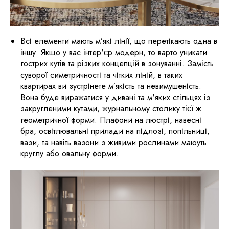
Всі елементи мають м’які лінії, що перетікають одна в
іншу. Якщо у вас інтер'єр модерн, то варто уникати
гострих кутів та різких концепцій в зонуванні. Замість
суворої симетричності та чітких ліній, в таких
квартирах ви зустрінете м’якість та невимушеність.
Вона буде виражатися у дивані та м'яких стільцях із
закругленими кутами, журнальному столику тієї ж
геометричної форми. Плафони на люстрі, навесні
бра, освітлювальні прилади на підлозі, попільниці,
вази, та навіть вазони з живими рослинами маюуть
круглу або овальну форми.