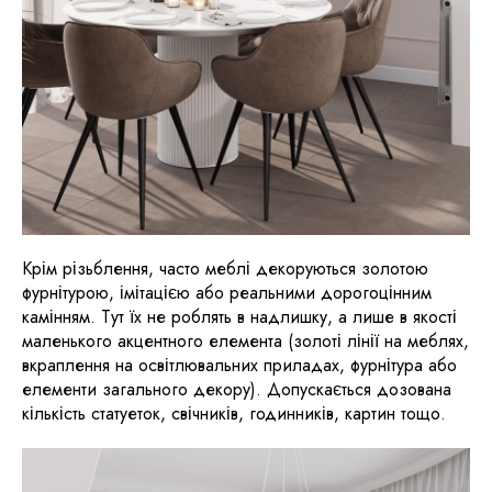
Крім різьблення, часто меблі декоруються золотою
фурнітурою, імітацією або реальними дорогоцінним
камінням. Тут їх не роблять в надлишку, а лише в якості
маленького акцентного елемента (золоті лінії на меблях,
вкраплення на освітлювальних приладах, фурнітура або
елементи загального декору). Допускається дозована
кількість статуеток, свічників, годинників, картин тощо.