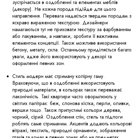
зустрічається в оздобленні та елементах меблів
(декору). Не кожна порода підійде для цього
направлення. Перевага надається твердим породам з
яскраво вираженою текстурою. Дизайнери
намагаються тут не приховати текстуру за фарбуванням
або лакуванням, а навпаки, зробити її важливим
елементом концепції. Також можливе використання
бетону, металу, скла. Останньому приділяється багато
уваги, адже його використовують у декорі та
оформленні певних зон.
Стиль модерн має стриману колірну гаму.
Враховуючи, що в оздобленні використовують
природні матеріали, в кольорах також переважає
лаконічність. Такі квартири часто оформлюють у
світлих палітрах: беж, слонова кістка, перли, оливки,
вершки тощо. Також припустимі кольори дерева,
чорний, сірий. Оздоблення стін, стель та підлоги
роблять саме стриманим. Акцентів додають кольорові
вітражі, текстиль, природні орнаменти, зображення
птахів та комах в певних зонах або на предметах.