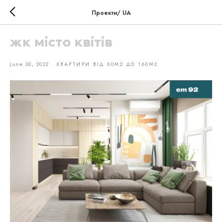
Проекти/ UA
жк місто квітів
June 30, 2022
КВАРТИРИ ВІД 60М2 ДО 160М2