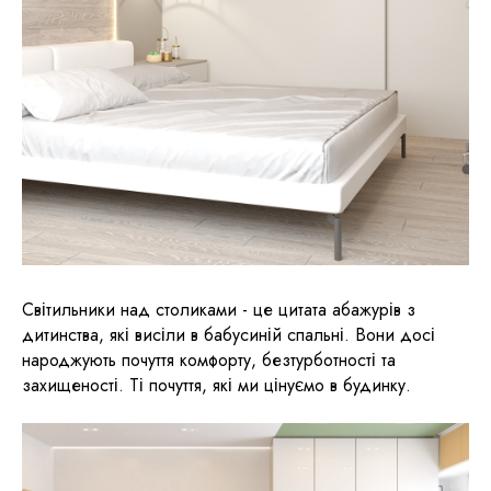
Світильники над столиками - це цитата абажурів з
дитинства, які висіли в бабусиній спальні. Вони досі
народжують почуття комфорту, безтурботності та
захищеності. Ті почуття, які ми цінуємо в будинку.