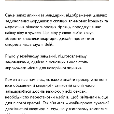
Саме запах ялинки та мандарин, відображення дитячих
задоволених мордашок у скляних ялинкових іграшках та
мерехтіння різнокольорових гірлянд породжує в нас
наївну віру в чудеса. Цю віру у свою сім'ю хочуть
зберегти власники квартири, дизайн проект якої
створила наша студія Belik.
Рідко у технічному завданні, підготовленому
замовниками, однією з основних вимог стоїть
«продумати місце для новорічної ялинки».
Кожен з нас пам'ятає, як важко знайти простір для неї в
вже обставленій квартирі - святковий клопіт часто
затьмарюється досить важкою, у всіх сенсах,
необхідністю перестановки меблів, щоб звільнити місце
для лісової красуні. Так з'явився дизайн-проект сучасної
двокімнатної квартири зі студією у житловому комплексі