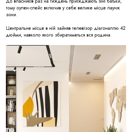
До власників раз на тиждень приїжджають їхні батьки,
тому оупен-спейс включив у себе велике місце лаунж
зони.
Центральне місце в ній зайняв телевізор діагоналлю 42
дюйми, навколо якого збиратиметься вся родина.