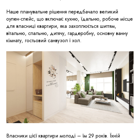
Наше планувальне рішення передбачало великий
оупен-спейс, що включає кухню, їдальню, робоче місце
для власниці квартири, яка захоплюється шиттям,
вітальню, спальню, дитячу, гардеробну, основну ванну
кімнату, гостьовий санвузол і хол.
Власники цієї квартири молоді – їм 29 років. Їхній